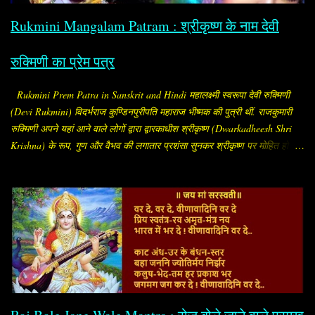
का मंगल, दाम्पत्य सुख, आयु और अखंड सौभाग्य बना रहे। विशेष ...
Rukmini Mangalam Patram : श्रीकृष्ण के नाम देवी
रुक्मिणी का प्रेम पत्र
Rukmini Prem Patra in Sanskrit and Hindi महालक्ष्मी स्वरूपा देवी रुक्मिणी
(Devi Rukmini) विदर्भराज कुण्डिनपुरीपति महाराज भीष्मक की पुत्री थीं. राजकुमारी
रुक्मिणी अपने यहां आने वाले लोगों द्वारा द्वारकाधीश श्रीकृष्ण (Dwarkadheesh Shri
Krishna) के रूप, गुण और वैभव की लगातार प्रशंसा सुनकर श्रीकृष्ण पर मोहित हो गईं.
सब लोग उन्हें बताते कि "श्रीकृष्ण अलौकिक पुरुष हैं. रूप, सौंदर्य और गुणों के भण्डार हैं.
इस समय संपूर्ण विश्व में उनके समान अन्य कोई पुरुष नहीं है." प्रीत सनातन और पुरातन
नाता.. देवी रुक्मिणी श्रीकृष्ण से प्रेम करने लगीं और मन ही मन उन्हें ही अपना पति भी
मान लिया और निश्चय कर लिया कि श्रीकृष्ण को छोड़कर किसी को भी पति रूप में वरण
नहीं करेंगी. उन्होंने अपनी यह इच्छा अपने माता-पिता को भी बता दी. उनके माता-पिता को
इस बात से कोई आपत्ति नहीं थी, लेकिन रुक्मिणी का भाई और कृष्णद्रोही रुक्मी ने अपनी
बहन का विवाह अपने मित्र शिशुपाल के साथ तय कर दिया. तब राजकुमारी रुक्मिणी
रोजाना गौरी मंदिर में जाकर पार्वती जी को मनाने लगीं. इसी बीच उन्होंने अपने
विश्वासपात्र ब्राह्मण को ...