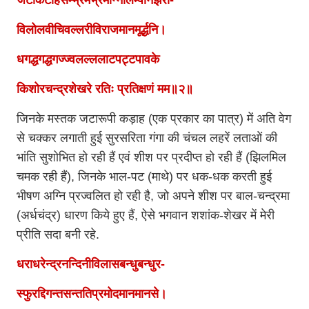
जटाकटाहसम्भ्रमभ्रमन्निलिम्पनिर्झरी-
विलोलवीचिवल्लरीविराजमानमूर्द्धनि।
धगद्धगद्धगज्ज्वलल्ललाटपट्टपावके
किशोरचन्द्रशेखरे रतिः प्रतिक्षणं मम॥२॥
जिनके मस्तक जटारूपी कड़ाह (एक प्रकार का पात्र) में अति वेग
से चक्कर लगाती हुई सुरसरिता गंगा की चंचल लहरें लताओं की
भांति सुशोभित हो रही हैं एवं शीश पर प्रदीप्त हो रही हैं (झिलमिल
चमक रही हैं), जिनके भाल-पट (माथे) पर धक-धक करती हुई
भीषण अग्नि प्रज्वलित हो रही है, जो अपने शीश पर बाल-चन्द्रमा
(अर्धचंद्र) धारण किये हुए हैं, ऐसे भगवान शशांक-शेखर में मेरी
प्रीति सदा बनी रहे.
धराधरेन्द्रनन्दिनीविलासबन्धुबन्धुर-
स्फुरद्दिगन्तसन्ततिप्रमोदमानमानसे।