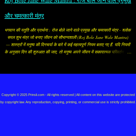
Roj Bole Jane Wale Mantra : रोज बोले जाने वाले प्रमुख
और चमत्कारी मंत्र
भगवान की स्तुति और प्रार्थना : रोज बोले जाने वाले प्रमुख और चमत्कारी मंत्र - श्लोक
सरल शुभ मंत्र जो बनाए जीवन को सौभाग्यशाली (Roj Bole Jane Wale Mantra)
— शास्त्रों में मनुष्य की दिनचर्या के बारे में कई महत्वपूर्ण नियम बताए गए हैं. यदि नियमों
के अनुसार दिन की शुरुआत की जाए, तो मनुष्य अपने जीवन में सकारात्मक परिवर्तन ला
सकता है, जीवन की परेशानियां कम होने लगती हैं. मनुष्य को प्रातः जल्दी उठना चाहिए
और स्नान आदि करके पूजा-पाठ या उपासना आदि करना चाहिए. ब्राह्मे मुहूर्ते बुद्ध्येत
धर्मार्थौ चानुचिन्तयेत॥ वर्णं कीर्तिं मतिं लक्ष्मिं स्वास्थ्यमायुश्च विन्दति। ब्राह्मे मुहूर्ते
सञ्जाग्रच्छ्रियं वा पङ्कजं यथा॥ सुबह-सुबह या ब्रह्ममुहूर्त (सूर्योदय के डेढ़ घंटा
Powered by Blogger
पहले का मुहूर्त) में उठने की बड़ी महत्ता है. ब्रह्ममुहूर्त में उठने वाला मनुष्य सौंदर्य, लक्ष्मी,
स्वास्थ्य, आयु, बल, बुद्धि और विद्या आदि को प्राप्त करता है. यहां हम सुबह-सुबह बोले
Copyright © 2025 Prinsli.com - All rights reserved | All content on this website are protected
जाने और रोज पूजा के समय बोले जाने कुछ प्रमुख मंत्रों के बारे में बता रहे हैं- 1.
by copyright law. Any reproduction, copying, printing, or commercial use is strictly prohibited.
करदर्शन (क...