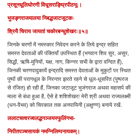
प्रसूनधूलिधोरणी विधूसराङ्घ्रिपीठभूः।
भुजङ्गराजमालया निबद्धजाटजूटकः
श्रियै चिराय जायतां चकोरबन्धुशेखरः॥५॥
जिनके चरणों में नमस्कार निवेदन करने के लिये इन्द्र सहित
समस्त देवताओं की पंक्तियाँ उपस्थित हैं (भगवान शिव सुर, असुर,
सिद्धों, ऋषि-मुनियों, यक्ष, नाग, किन्नर सभी के द्वारा वन्दित हैं),
जिनकी चरणपादुकायें इन्द्रादि समस्त देवताओं के मुकुटों पर स्थित
पुष्पों की परागधूल के निरन्तर झरते रहने से धूल-धूसरित (पुष्परज
से रंजित) हो रही हैं, जिनका जटाजूट भुजंगराज अथवा महासर्प की
माला से बंधा हुआ है, ऐसे हे शशिशेखर! मेरी श्री अथवा राज्यलक्ष्मी
(धन-वैभव) को चिरकाल तक अनपायिनी (अक्षुण्ण) बनाये रखें.
ललाटचत्वरज्वलद्धनञ्जयस्फुलिंगभा-
निपीतपञ्चसायकं नमन्निलिम्पनायकम्।