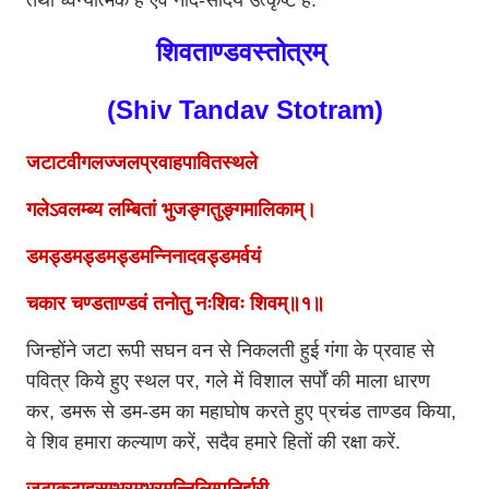
तथा ध्वन्यात्मक है एवं नाद-सौंदर्य उत्कृष्ट है.
शिवताण्डवस्तोत्रम्
(Shiv Tandav Stotram)
जटाटवीगलज्जलप्रवाहपावितस्थले
गलेऽवलम्ब्य लम्बितां भुजङ्गतुङ्गमालिकाम्।
डमड्डमड्डमड्डमन्निनादवड्डमर्वयं
चकार चण्डताण्डवं तनोतु नःशिवः शिवम्॥१॥
जिन्होंने जटा रूपी सघन वन से निकलती हुई गंगा के प्रवाह से
पवित्र किये हुए स्थल पर, गले में विशाल सर्पों की माला धारण
कर, डमरू से डम-डम का महाघोष करते हुए प्रचंड ताण्डव किया,
वे शिव हमारा कल्याण करें, सदैव हमारे हितों की रक्षा करें.