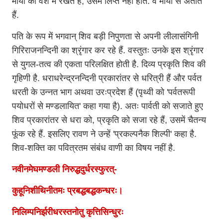
माया को वश में रखते हैं, उसमें लिप्त नहीं होते. वे माया से अतीत
हैं.
पति के रूप में भगवान् शिव बड़ी निपुणता से अपनी लीलासंगिनी
गिरिराजनन्दिनी का श्रृंगार कर रहे हैं. वस्तुतः उनके इस श्रृंगार
से युगल-तत्व की एकता परिलक्षित होती है. दिव्य प्रकृति शिव की
गृहिणी है. धराधरेन्द्रनन्दिनी प्रकारांतर से धरित्री हैं और पर्वत
धरती के उन्नत भाग अथवा उरःप्रदेश हैं (पृथ्वी को 'पर्वतरूपी
पयोधरों से मण्डलायित' कहा गया है). अतः पार्वती को सजाते हुए
शिव प्रकारांतर से धरा को, प्रकृति को सजा रहे हैं, उसमें चैतन्य
फूंक रहे हैं. इसलिए रावण ने उन्हें 'प्रकल्पनैक शिल्पी' कहा है.
शिव-शक्ति का पवित्रतम संबंध वाणी का विषय नहीं है.
नवीनमेघमण्डली निरुद्धदुर्धरस्फुरत्-
कुहूनिशीथिनीतमः प्रबद्धबद्धकन्धरः।
निलिम्पनिर्झरीधरस्तनोतु कृत्तिसिन्धुरः