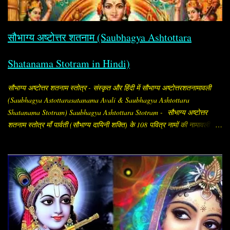
सौभाग्य अष्टोत्तर शतनाम (Saubhagya Ashtottara
Shatanama Stotram in Hindi)
सौभाग्य अष्टोत्तर शतनाम स्तोत्र - संस्कृत और हिंदी में सौभाग्य अष्टोत्तरशतनामावली
(Saubhagya Astottarasatanama Avali & Saubhagya Ashtottara
Shatanama Stotram) Saubhagya Ashtottara Stotram - सौभाग्य अष्टोत्तर
शतनाम स्तोत्र माँ पार्वती (सौभाग्य दायिनी शक्ति) के 108 पवित्र नामों की नामावली है,
जिसे सौभाग्य प्राप्ति और पति की दीर्घायु के लिए विशेष रूप से स्त्रियाँ जपती हैं।
"सौभाग्य अष्टोत्तर शतनाम" का अर्थ है, सौभाग्य (अर्थात् सौभाग्य, समृद्धि, मंगल और
कल्याण देने वाली शक्ति) के १०८ नामों का संकलन। इसे संस्कृत में "सौभाग्य
अष्टोत्तरशतनामावली" (Saubhāgya Aṣṭottaraśatanāma Avalī) कहा जाता है।
यह सामान्यतः “सौभाग्य अष्टोत्तरशतनाम / सौभाग्य अष्टोत्तरशतनामावली (Saubhagya
Ashtottara Shatanamavali)” के नाम से मिलता है। यह स्तोत्र माँ पार्वती (सौभाग्य
प्रदायिनी शक्ति) को समर्पित है। इसमें माता के १०८ नामों का वर्णन है, जो जप, पाठ या
पूजन के समय लिए जाते हैं। सामान्यत: इसका पाठ विवाहित स्त्रियाँ करती हैं, ताकि पति