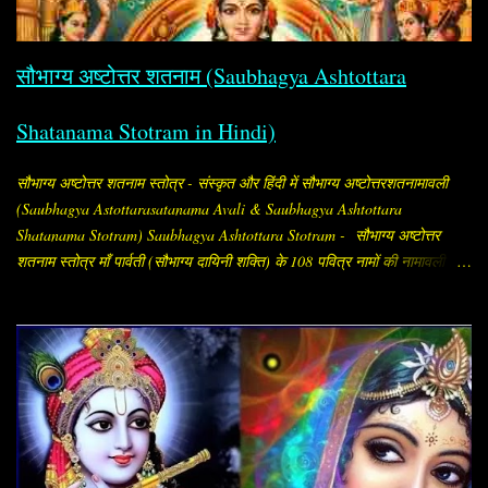
सौभाग्य अष्टोत्तर शतनाम (Saubhagya Ashtottara
Shatanama Stotram in Hindi)
सौभाग्य अष्टोत्तर शतनाम स्तोत्र - संस्कृत और हिंदी में सौभाग्य अष्टोत्तरशतनामावली
(Saubhagya Astottarasatanama Avali & Saubhagya Ashtottara
Shatanama Stotram) Saubhagya Ashtottara Stotram - सौभाग्य अष्टोत्तर
शतनाम स्तोत्र माँ पार्वती (सौभाग्य दायिनी शक्ति) के 108 पवित्र नामों की नामावली है,
जिसे सौभाग्य प्राप्ति और पति की दीर्घायु के लिए विशेष रूप से स्त्रियाँ जपती हैं।
"सौभाग्य अष्टोत्तर शतनाम" का अर्थ है, सौभाग्य (अर्थात् सौभाग्य, समृद्धि, मंगल और
कल्याण देने वाली शक्ति) के १०८ नामों का संकलन। इसे संस्कृत में "सौभाग्य
अष्टोत्तरशतनामावली" (Saubhāgya Aṣṭottaraśatanāma Avalī) कहा जाता है।
यह सामान्यतः “सौभाग्य अष्टोत्तरशतनाम / सौभाग्य अष्टोत्तरशतनामावली (Saubhagya
Ashtottara Shatanamavali)” के नाम से मिलता है। यह स्तोत्र माँ पार्वती (सौभाग्य
प्रदायिनी शक्ति) को समर्पित है। इसमें माता के १०८ नामों का वर्णन है, जो जप, पाठ या
पूजन के समय लिए जाते हैं। सामान्यत: इसका पाठ विवाहित स्त्रियाँ करती हैं, ताकि पति