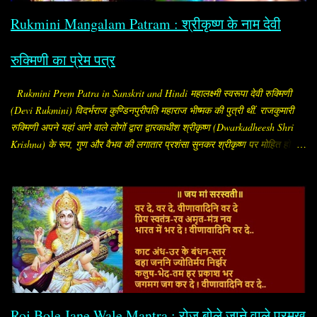
का मंगल, दाम्पत्य सुख, आयु और अखंड सौभाग्य बना रहे। विशेष ...
Rukmini Mangalam Patram : श्रीकृष्ण के नाम देवी
रुक्मिणी का प्रेम पत्र
Rukmini Prem Patra in Sanskrit and Hindi महालक्ष्मी स्वरूपा देवी रुक्मिणी
(Devi Rukmini) विदर्भराज कुण्डिनपुरीपति महाराज भीष्मक की पुत्री थीं. राजकुमारी
रुक्मिणी अपने यहां आने वाले लोगों द्वारा द्वारकाधीश श्रीकृष्ण (Dwarkadheesh Shri
Krishna) के रूप, गुण और वैभव की लगातार प्रशंसा सुनकर श्रीकृष्ण पर मोहित हो गईं.
सब लोग उन्हें बताते कि "श्रीकृष्ण अलौकिक पुरुष हैं. रूप, सौंदर्य और गुणों के भण्डार हैं.
इस समय संपूर्ण विश्व में उनके समान अन्य कोई पुरुष नहीं है." प्रीत सनातन और पुरातन
नाता.. देवी रुक्मिणी श्रीकृष्ण से प्रेम करने लगीं और मन ही मन उन्हें ही अपना पति भी
मान लिया और निश्चय कर लिया कि श्रीकृष्ण को छोड़कर किसी को भी पति रूप में वरण
नहीं करेंगी. उन्होंने अपनी यह इच्छा अपने माता-पिता को भी बता दी. उनके माता-पिता को
इस बात से कोई आपत्ति नहीं थी, लेकिन रुक्मिणी का भाई और कृष्णद्रोही रुक्मी ने अपनी
बहन का विवाह अपने मित्र शिशुपाल के साथ तय कर दिया. तब राजकुमारी रुक्मिणी
रोजाना गौरी मंदिर में जाकर पार्वती जी को मनाने लगीं. इसी बीच उन्होंने अपने
विश्वासपात्र ब्राह्मण को ...
Roj Bole Jane Wale Mantra : रोज बोले जाने वाले प्रमुख