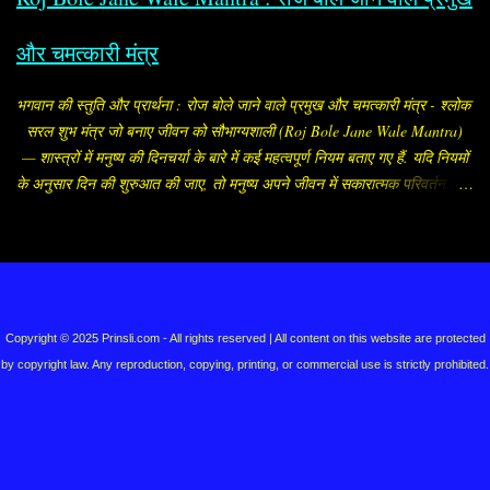
और चमत्कारी मंत्र
भगवान की स्तुति और प्रार्थना : रोज बोले जाने वाले प्रमुख और चमत्कारी मंत्र - श्लोक
सरल शुभ मंत्र जो बनाए जीवन को सौभाग्यशाली (Roj Bole Jane Wale Mantra)
— शास्त्रों में मनुष्य की दिनचर्या के बारे में कई महत्वपूर्ण नियम बताए गए हैं. यदि नियमों
के अनुसार दिन की शुरुआत की जाए, तो मनुष्य अपने जीवन में सकारात्मक परिवर्तन ला
सकता है, जीवन की परेशानियां कम होने लगती हैं. मनुष्य को प्रातः जल्दी उठना चाहिए
और स्नान आदि करके पूजा-पाठ या उपासना आदि करना चाहिए. ब्राह्मे मुहूर्ते बुद्ध्येत
धर्मार्थौ चानुचिन्तयेत॥ वर्णं कीर्तिं मतिं लक्ष्मिं स्वास्थ्यमायुश्च विन्दति। ब्राह्मे मुहूर्ते
सञ्जाग्रच्छ्रियं वा पङ्कजं यथा॥ सुबह-सुबह या ब्रह्ममुहूर्त (सूर्योदय के डेढ़ घंटा
Powered by Blogger
पहले का मुहूर्त) में उठने की बड़ी महत्ता है. ब्रह्ममुहूर्त में उठने वाला मनुष्य सौंदर्य, लक्ष्मी,
स्वास्थ्य, आयु, बल, बुद्धि और विद्या आदि को प्राप्त करता है. यहां हम सुबह-सुबह बोले
Copyright © 2025 Prinsli.com - All rights reserved | All content on this website are protected
जाने और रोज पूजा के समय बोले जाने कुछ प्रमुख मंत्रों के बारे में बता रहे हैं- 1.
by copyright law. Any reproduction, copying, printing, or commercial use is strictly prohibited.
करदर्शन (क...