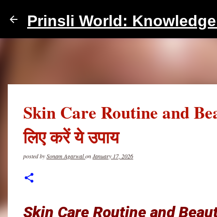
Prinsli World: Knowledg
Skin Care Routine and Beau
लिए करें ये उपाय
posted by
Sonam Agarwal
on
January 17, 2026
Skin Care Routine and Beaut