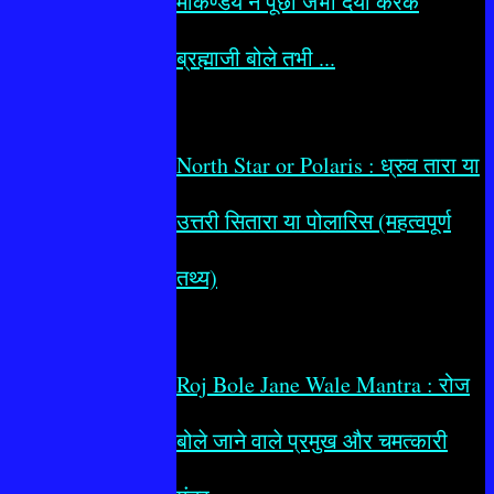
मार्कण्डेय ने पूछा जभी दया करके
ब्रह्माजी बोले तभी ...
North Star or Polaris : ध्रुव तारा या
उत्तरी सितारा या पोलारिस (महत्वपूर्ण
तथ्य)
Roj Bole Jane Wale Mantra : रोज
बोले जाने वाले प्रमुख और चमत्कारी