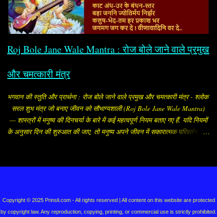
इस बात से कोई आपत्ति नहीं थी, लेकिन रुक्मिणी का भाई और कृष्णद्रोही रुक्मी ने अपनी
बहन का विवाह अपने मित्र शिशुपाल के साथ तय कर दिया. तब राजकुमारी रुक्मिणी
रोजाना गौरी मंदिर में जाकर पार्वती जी को मनाने लगीं. इसी बीच उन्होंने अपने
विश्वासपात्र ब्राह्मण को ...
Roj Bole Jane Wale Mantra : रोज बोले जाने वाले प्रमुख
और चमत्कारी मंत्र
भगवान की स्तुति और प्रार्थना : रोज बोले जाने वाले प्रमुख और चमत्कारी मंत्र - श्लोक
सरल शुभ मंत्र जो बनाए जीवन को सौभाग्यशाली (Roj Bole Jane Wale Mantra)
— शास्त्रों में मनुष्य की दिनचर्या के बारे में कई महत्वपूर्ण नियम बताए गए हैं. यदि नियमों
के अनुसार दिन की शुरुआत की जाए, तो मनुष्य अपने जीवन में सकारात्मक परिवर्तन ला
सकता है, जीवन की परेशानियां कम होने लगती हैं. मनुष्य को प्रातः जल्दी उठना चाहिए
और स्नान आदि करके पूजा-पाठ या उपासना आदि करना चाहिए. ब्राह्मे मुहूर्ते बुद्ध्येत
धर्मार्थौ चानुचिन्तयेत॥ वर्णं कीर्तिं मतिं लक्ष्मिं स्वास्थ्यमायुश्च विन्दति। ब्राह्मे मुहूर्ते
सञ्जाग्रच्छ्रियं वा पङ्कजं यथा॥ सुबह-सुबह या ब्रह्ममुहूर्त (सूर्योदय के डेढ़ घंटा
Powered by Blogger
पहले का मुहूर्त) में उठने की बड़ी महत्ता है. ब्रह्ममुहूर्त में उठने वाला मनुष्य सौंदर्य, लक्ष्मी,
स्वास्थ्य, आयु, बल, बुद्धि और विद्या आदि को प्राप्त करता है. यहां हम सुबह-सुबह बोले
Copyright © 2025 Prinsli.com - All rights reserved | All content on this website are protected
जाने और रोज पूजा के समय बोले जाने कुछ प्रमुख मंत्रों के बारे में बता रहे हैं- 1.
by copyright law. Any reproduction, copying, printing, or commercial use is strictly prohibited.