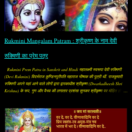
यह सामान्यतः “सौभाग्य अष्टोत्तरशतनाम / सौभाग्य अष्टोत्तरशतनामावली (Saubhagya
Ashtottara Shatanamavali)” के नाम से मिलता है। यह स्तोत्र माँ पार्वती (सौभाग्य
प्रदायिनी शक्ति) को समर्पित है। इसमें माता के १०८ नामों का वर्णन है, जो जप, पाठ या
पूजन के समय लिए जाते हैं। सामान्यत: इसका पाठ विवाहित स्त्रियाँ करती हैं, ताकि पति
का मंगल, दाम्पत्य सुख, आयु और अखंड सौभाग्य बना रहे। विशेष ...
Rukmini Mangalam Patram : श्रीकृष्ण के नाम देवी
रुक्मिणी का प्रेम पत्र
Rukmini Prem Patra in Sanskrit and Hindi महालक्ष्मी स्वरूपा देवी रुक्मिणी
(Devi Rukmini) विदर्भराज कुण्डिनपुरीपति महाराज भीष्मक की पुत्री थीं. राजकुमारी
रुक्मिणी अपने यहां आने वाले लोगों द्वारा द्वारकाधीश श्रीकृष्ण (Dwarkadheesh Shri
Krishna) के रूप, गुण और वैभव की लगातार प्रशंसा सुनकर श्रीकृष्ण पर मोहित हो गईं.
सब लोग उन्हें बताते कि "श्रीकृष्ण अलौकिक पुरुष हैं. रूप, सौंदर्य और गुणों के भण्डार हैं.
इस समय संपूर्ण विश्व में उनके समान अन्य कोई पुरुष नहीं है." प्रीत सनातन और पुरातन
नाता.. देवी रुक्मिणी श्रीकृष्ण से प्रेम करने लगीं और मन ही मन उन्हें ही अपना पति भी
मान लिया और निश्चय कर लिया कि श्रीकृष्ण को छोड़कर किसी को भी पति रूप में वरण
नहीं करेंगी. उन्होंने अपनी यह इच्छा अपने माता-पिता को भी बता दी. उनके माता-पिता को