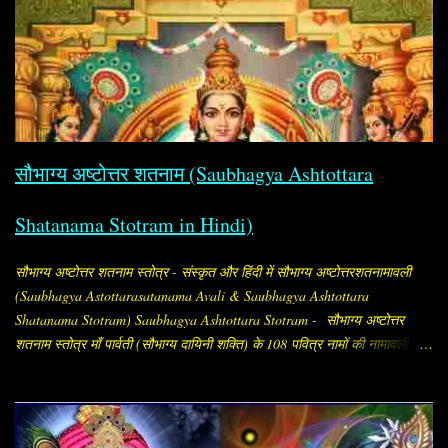
सौभाग्य अष्टोत्तर शतनाम (Saubhagya Ashtottara
Shatanama Stotram in Hindi)
सौभाग्य अष्टोत्तर शतनाम स्तोत्र - संस्कृत और हिंदी में सौभाग्य अष्टोत्तरशतनामावली
(Saubhagya Astottarasatanama Avali & Saubhagya Ashtottara
Shatanama Stotram) Saubhagya Ashtottara Stotram - सौभाग्य अष्टोत्तर
शतनाम स्तोत्र माँ पार्वती (सौभाग्य दायिनी शक्ति) के 108 पवित्र नामों की नामावली है,
जिसे सौभाग्य प्राप्ति और पति की दीर्घायु के लिए विशेष रूप से स्त्रियाँ जपती हैं।
"सौभाग्य अष्टोत्तर शतनाम" का अर्थ है, सौभाग्य (अर्थात् सौभाग्य, समृद्धि, मंगल और
कल्याण देने वाली शक्ति) के १०८ नामों का संकलन। इसे संस्कृत में "सौभाग्य
अष्टोत्तरशतनामावली" (Saubhāgya Aṣṭottaraśatanāma Avalī) कहा जाता है।