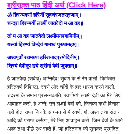
श्रीसूक्त पाठ हिंदी अर्थ (Click Here)
ॐ हिरण्यवर्णां हरिणीं सुवर्णरजतस्रजाम्।
चन्द्रां हिरण्मयीं लक्ष्मीं जातवेदो म आ वह॥
तां म आ वह जातवेदो लक्ष्मीमनपगामिनीम्।
यस्यां हिरण्यं विन्देयं गामश्वं पुरुषानहम्॥
अश्वपूर्वां रथमध्यां हस्तिनादप्रमोदिनीम्।
श्रियं देवीमुप ह्वये श्रीर्मा देवी जुषताम्॥
हे जातवेदा (सर्वज्ञ) अग्निदेव! सुवर्ण के से रंग वाली, किञ्चित
हरितवर्ण विशिष्टा, स्वर्ण और चाँदी के हार धारण करने वाली,
चंद्रमा के समान प्रसन्नकांति, स्वर्णमयी लक्ष्मी देवी का मेरे लिए
आवाहन करो. हे अग्ने! उन लक्ष्मी देवी को, जिनका कभी विनाश
नहीं होता तथा जिनके आगमन से मैं स्वर्ण, गौ, अश्व तथा संतान
आदि को प्राप्त करूँगा, मेरे लिए आवाहन करो. जिन देवी के आगे
अश्व तथा पीछे रथ रहते हैं, जो हस्तिनाद को सुनकर प्रमुदित