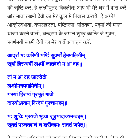
की सृष्टि करे. हे लक्ष्मीपुत्र चिक्लीत! आप भी मेरे घर में वास करें
और माता लक्ष्मी देवी का मेरे कुल में निवास करायें. हे अग्ने!
आर्द्रस्वभावा, कमलहस्ता, पुष्टिरूपा, पीतवर्णा, पद्मों की माला
धारण करने वाली, चन्द्रमा के समान शुभ्र कान्ति से युक्त,
स्वर्णमयी लक्ष्मी देवी का मेरे यहाँ आवाहन करें.
आर्द्रां यः करिणीं यष्टिं सुवर्णां हेममालिनीम्।
सूर्यां हिरण्मयीं लक्ष्मीं जातवेदो म आ वह॥
तां म आ वह जातवेदो
लक्ष्मीमनपगामिनीम्।
यस्यां हिरण्यं प्रभूतं गावो
दास्योऽश्वान् विन्देयं पुरुषानहम्॥
यः शुचिः प्रयतो भूत्वा जुहुयादाज्यमन्वहम्।
सूक्तं पञ्चदशर्चं च श्रीकामः सततं जपेत्॥