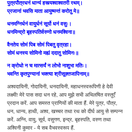
पुत्रपौत्रधनं धान्यं हस्त्यश्वाश्वतरी रथम्।
प्रजानां भवसि माता आयुष्मन्तं करोतु मे॥
धनमग्निर्धनं वायुर्धनं सूर्यो धनं वसुः।
धनमिन्द्रो बृहस्पतिर्वरुणो धनमश्विना॥
वैनतेय सोमं पिब सोमं पिबतु वृत्रहा।
सोमं धनस्य सोमिनो मह्यं ददातु सोमिनः॥
न क्रोधो न च मात्सर्यं
न लोभो नाशुभा मतिः।
भवन्ति कृतपुण्यानां
भक्त्या श्रीसूक्तजापिनाम्॥
अश्वदायिनी, गोदायिनी, धनदायिनी, महाधनस्वरूपिणी हे देवी
लक्ष्मी! मेरे पास सदा धन रहे, आप मुझे सभी अभिलषित वस्तुएँ
प्रदान करें. आप समस्त प्राणियों की माता हैं. मेरे पुत्र, पौत्र,
धन, धान्य, हाथी, अश्व, खच्चर तथा रथ को दीर्घ आयु से सम्पन्न
करें. अग्नि, वायु, सूर्य, वसुगण, इन्द्र, बृहस्पति, वरुण तथा
अश्विनी कुमार - ये सब वैभवस्वरूप हैं.