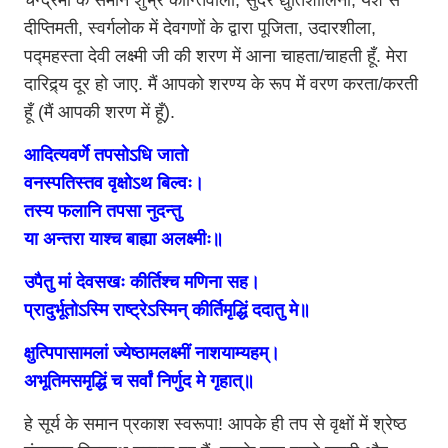
चन्द्रमा के समान शुभ्र कान्तिवाली, सुंदर द्युतिशालिनी, यश से
दीप्तिमती, स्वर्गलोक में देवगणों के द्वारा पूजिता, उदारशीला,
पद्महस्ता देवी लक्ष्मी जी की शरण में आना चाहता/चाहती हूँ. मेरा
दारिद्र्य दूर हो जाए. मैं आपको शरण्य के रूप में वरण करता/करती
हूँ (मैं आपकी शरण में हूँ).
आदित्यवर्णे तपसोऽधि जातो
वनस्पतिस्तव वृक्षोऽथ बिल्वः।
तस्य फलानि तपसा नुदन्तु
या अन्तरा याश्च बाह्या अलक्ष्मीः॥
उपैतु मां देवसखः कीर्तिश्च मणिना सह।
प्रादुर्भूतोऽस्मि राष्ट्रेऽस्मिन् कीर्तिमृद्धिं ददातु मे॥
क्षुत्पिपासामलां ज्येष्ठामलक्ष्मीं नाशयाम्यहम्।
अभूतिमसमृद्धिं च सर्वां निर्णुद मे गृहात्॥
हे सूर्य के समान प्रकाश स्वरूपा! आपके ही तप से वृक्षों में श्रेष्ठ