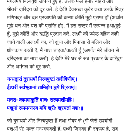
मंगलमय बिल्ववृक्ष उत्पन्न हुए हैं. उसके फल हमारे बाहरी और
भीतरी दारिद्र्य को दूर करें. हे देवी! देवसखा कुबेर तथा उनके मित्र
मणिभद्र और दक्ष प्रजापति की कन्या कीर्ति मुझे प्राप्त हों (अर्थात
मुझे धन और यश की प्राप्ति हो). मैं इस राष्ट्र में उत्पन्न हुआ/हुई
हूँ, मुझे कीर्ति और ऋद्धि प्रदान करें. लक्ष्मी की ज्येष्ठ बहिन कही
जाने वाली अलक्ष्मी का, जो क्षुधा और पिपासा से मलिन और
क्षीणकाय रहती हैं, मैं नाश चाहता/चाहती हूँ (अर्थात मेरे जीवन से
दरिद्रता का नाश करो). हे देवी! मेरे घर से सब प्रकार के दारिद्र्य
और अमंगल को दूर करो.
गन्धद्वारां दुराधर्षां नित्यपुष्टां करीषिणीम्।
ईश्वरीं सर्वभूतानां तामिहोप ह्वये श्रियम्॥
मनसः काममाकूतिं वाचः सत्यमशीमहि।
पशूनां रूपमन्नस्य मयि श्रीः श्रयतां यशः॥
जो दुराधर्षा और नित्यपुष्टा हैं तथा गोबर से (गौ जैसे उपयोगी
पशुओं से) युक्त गन्धगुणवती हैं. पृथ्वी जिनका ही स्वरूप है, सब