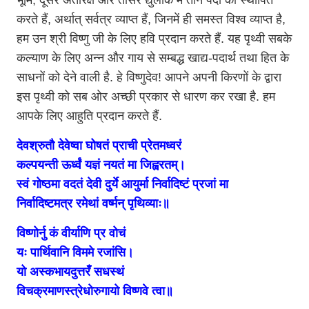
भूमि, दूसरे अंतरिक्ष और तीसरे द्युलोक में तीन पदों को स्थापित
करते हैं, अर्थात् सर्वत्र व्याप्त हैं, जिनमें ही समस्त विश्व व्याप्त है,
हम उन श्री विष्णु जी के लिए हवि प्रदान करते हैं. यह पृथ्वी सबके
कल्याण के लिए अन्न और गाय से सम्बद्ध खाद्य-पदार्थ तथा हित के
साधनों को देने वाली है. हे विष्णुदेव! आपने अपनी किरणों के द्वारा
इस पृथ्वी को सब ओर अच्छी प्रकार से धारण कर रखा है. हम
आपके लिए आहुति प्रदान करते हैं.
देवश्रुतौ देवेष्वा घोषतं प्राची प्रेतमध्वरं
कल्पयन्ती ऊर्ध्वं यज्ञं नयतं मा जिह्वरतम्।
स्वं गोष्ठमा वदतं देवी दुर्ये आयुर्मा निर्वादिष्टं प्रजां मा
निर्वादिष्टमत्र रमेथां वर्ष्मन् पृथिव्याः॥
विष्णोर्नु कं वीर्याणि प्र वोचं
यः पार्थिवानि विममे रजांसि।
यो अस्कभायदुत्तरँ सधस्थं
विचक्रमाणस्त्रेधोरुगायो विष्णवे त्वा॥