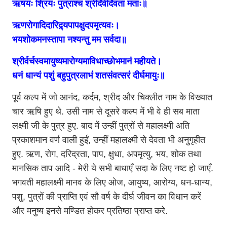
ऋषयः श्रियः पुत्राश्च श्रीर्देवीर्देवता मताः॥
ऋणरोगादिदारिद्र्यपापक्षुदपमृत्यवः।
भयशोकमनस्तापा नश्यन्तु मम सर्वदा॥
श्रीर्वर्चस्वमायुष्यमारोग्यमाविधाच्छोभमानं
महीयते।
धनं धान्यं पशुं बहुपुत्रलाभं शतसंवत्सरं दीर्घमायुः॥
पूर्व कल्प में जो आनंद, कर्दम, श्रीद और चिक्लीत नाम के विख्यात
चार ऋषि हुए थे. उसी नाम से दूसरे कल्प में भी वे ही सब माता
लक्ष्मी जी के पुत्र हुए. बाद में उन्हीं पुत्रों से महालक्ष्मी अति
प्रकाशमान वर्ण वाली हुईं, उन्हीं महालक्ष्मी से देवता भी अनुगृहीत
हुए. ऋण, रोग, दरिद्रता, पाप, क्षुधा, अपमृत्यु, भय, शोक तथा
मानसिक ताप आदि - मेरी ये सभी बाधाएँ सदा के लिए नष्ट हो जाएँ.
भगवती महालक्ष्मी मानव के लिए ओज, आयुष्य, आरोग्य, धन-धान्य,
पशु, पुत्रों की प्राप्ति एवं सौ वर्ष के दीर्घ जीवन का विधान करें
और मनुष्य इनसे मण्डित होकर प्रतिष्ठा प्राप्त करे.