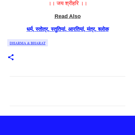
।। जय श्रीहरि ।।
Read Also
धर्म, स्तोत्र, स्तुतियां, आरतियां, मंत्र, श्लोक
DHARMA & BHARAT
C
o
m
m
e
n